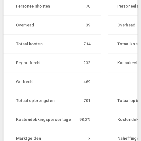
Personeelskosten
70
Personeelsk
Overhead
39
Overhead
Totaal kosten
714
Totaal kost
Begraafrecht
232
Kanaalrecht
Grafrecht
469
Totaal opbrengsten
701
Totaal opbr
Kostendekkingspercentage
98,2%
Kostendekk
Marktgelden
x
Naheffings