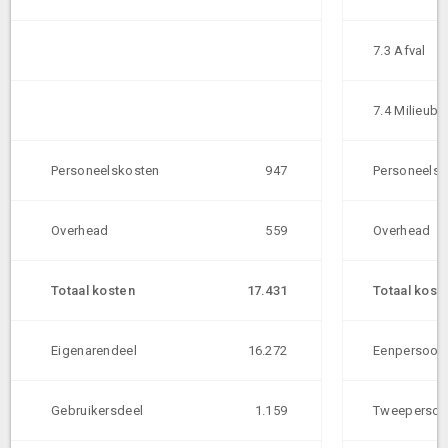
7.3 Afval
7.4 Milieube
Personeelskosten
947
Personeelsk
Overhead
559
Overhead
Totaal kosten
17.431
Totaal kost
Eigenarendeel
16.272
Eenpersoon
Gebruikersdeel
1.159
Tweepersoo