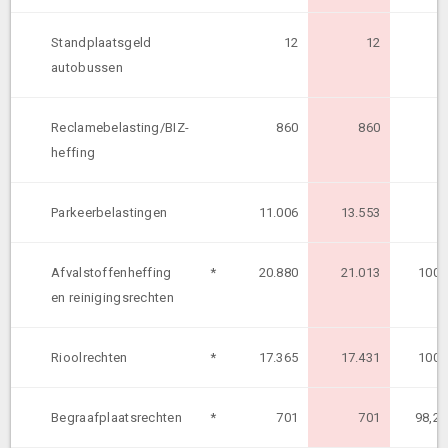
Standplaatsgeld
12
12
autobussen
Reclamebelasting/BIZ-
860
860
heffing
Parkeerbelastingen
11.006
13.553
Afvalstoffenheffing
*
20.880
21.013
100
en reinigingsrechten
Rioolrechten
*
17.365
17.431
100
Begraafplaatsrechten
*
701
701
98,2