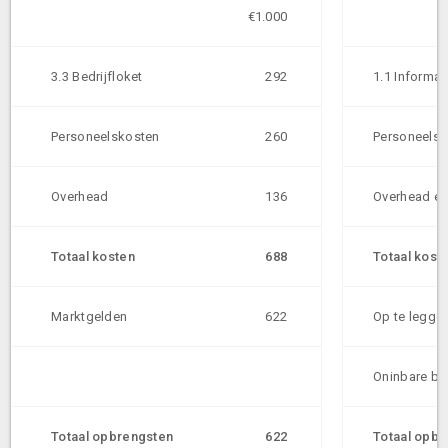
€1.000
3.3 Bedrijfloket
292
1.1 Informat
Personeelskosten
260
Personeelsk
Overhead
136
Overhead en
Totaal kosten
688
Totaal kost
Marktgelden
622
Op te legge
Oninbare b
Totaal opbrengsten
622
Totaal opbr