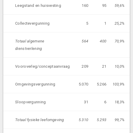
Leegstand en huisvesting
160
95
59,6%
Collectevergunning
5
1
25,2%
Totaal algemene
564
400
70,9%
dienstverlening
Vooroverleg/conceptaanvraag
209
21
10,0%
Omgevingsvergunning
5.070
5.266
103,9%
Sloopvergunning
31
6
18,3%
Totaal fysieke leefomgeving
5.310
5.293
99,7%