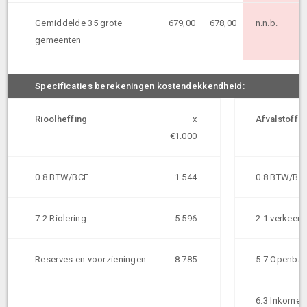
Gemiddelde 35 grote
679,00
678,00
n.n.b.
gemeenten
Specificaties berekeningen kostendekkendheid:
Rioolheffing
x
Afvalstoffe
€1.000
0.8 BTW/BCF
1.544
0.8 BTW/BC
7.2 Riolering
5.596
2.1 verkeer 
Reserves en voorzieningen
8.785
5.7 Openbaa
6.3 Inkomen 