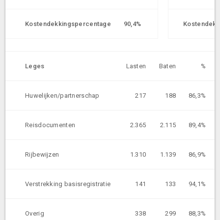
Kostendekkingspercentage
90,4%
Kostendekk
Leges
Lasten
Baten
%
Huwelijken/partnerschap
217
188
86,3%
Reisdocumenten
2.365
2.115
89,4%
Rijbewijzen
1.310
1.139
86,9%
Verstrekking basisregistratie
141
133
94,1%
Overig
338
299
88,3%