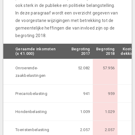
ook sterk in de publieke en politieke belangstelling.
In deze paragraaf wordt een overzicht gegeven van
de voorgestane wijzigingen met betrekking tot de
gemeentelijke heffingen die van invloed zijn op de
begroting 2018.
Geraamde inkomsten
Begroting
Begroting
Koste
(x €1.000)
2017
2018
dekkin
Onroerende-
52.082
57.956
zaakbelastingen
Precariobelasting
941
959
Hondenbelasting
1.009
1.029
Toeristenbelasting
2.057
2.057