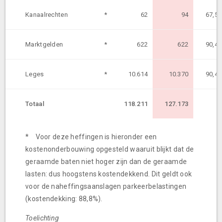
Kanaalrechten
*
62
94
67,5
Marktgelden
*
622
622
90,4
Leges
*
10.614
10.370
90,4
Totaal
118.211
127.173
* Voor deze heffingen is hieronder een
kostenonderbouwing opgesteld waaruit blijkt dat de
geraamde baten niet hoger zijn dan de geraamde
lasten: dus hoogstens kostendekkend. Dit geldt ook
voor de naheffingsaanslagen parkeerbelastingen
(kostendekking: 88,8%).
Toelichting