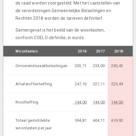
de raad worden voorgesteld. Met het vaststellen van
de verordeningen Gemeentelijke Belastingen en
Rechten 2018 worden de tarieven definitief.
Samengevat is het beeld van de woonlasten,
conform COELO-definitie, in euro’s:
Woonlasten
2016
2017
2018
Onroerendezaakbelastingen
203,71
233,00
250,43
Afvalstoffenheffing
247,10
227,11
225,49
Rioolheffing
144,00
144,00
144,00
Totaal gemiddelde
594,81
604,11
619,92
woonlasten per jaar