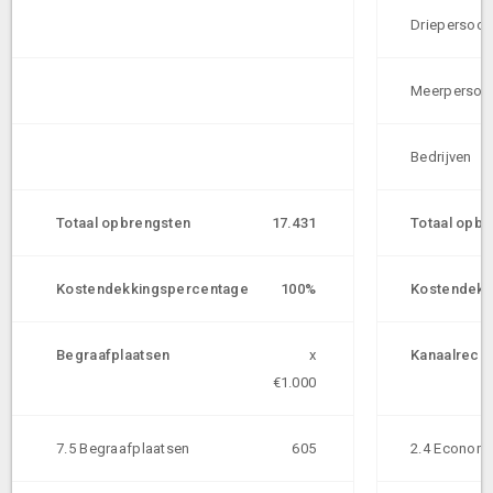
Driepersoo
Meerpersoo
Bedrijven
Totaal opbrengsten
17.431
Totaal opbr
Kostendekkingspercentage
100%
Kostendekk
Begraafplaatsen
x
Kanaalrech
€1.000
7.5 Begraafplaatsen
605
2.4 Economi