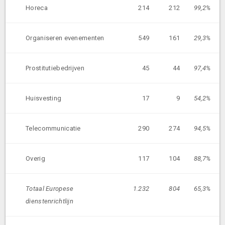
Horeca
214
212
99,2%
Organiseren evenementen
549
161
29,3%
Prostitutiebedrijven
45
44
97,4%
Huisvesting
17
9
54,2%
Telecommunicatie
290
274
94,5%
Overig
117
104
88,7%
Totaal Europese
1.232
804
65,3%
dienstenrichtlijn