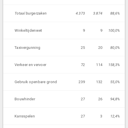
Totaal burgerzaken
4.373
3.874
88,6%
Winkeltijdenwet
9
9
100,0%
Taxivergunning
25
20
80,0%
Verkeer en vervoer
72
114
158,3%
Gebruik openbare grond
239
132
55,0%
Bouwhinder
27
26
94,8%
Kansspelen
27
3
12,4%