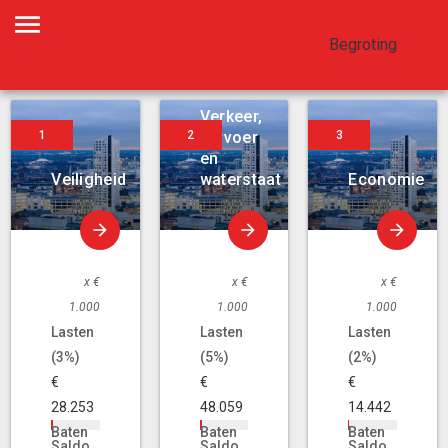
Begroting
2018
Verkeer,
vervoer
en
Veiligheid
waterstaat
Economie
x €
x €
x €
1.000
1.000
1.000
Lasten
Lasten
Lasten
(3%)
(5%)
(2%)
€
€
€
28.253
48.059
14.442
Baten
Baten
Baten
Saldo
Saldo
Saldo