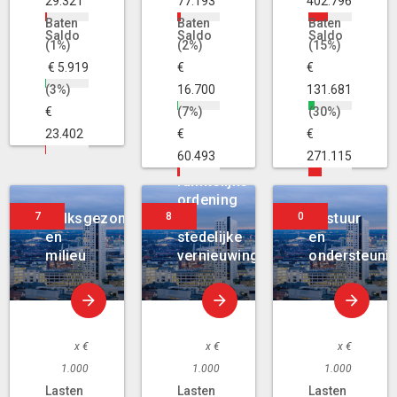
29.321
77.193
402.796
Baten
Baten
Baten
Saldo
Saldo
Saldo
(1%)
(2%)
(15%)
€ 5.919
€
€
(3%)
16.700
131.681
€
(7%)
(30%)
23.402
€
€
60.493
271.115
Volkshuisvesting,
ruimtelijke
ordening
Volksgezondheid
en
Bestuur
en
stedelijke
en
milieu
vernieuwing
ondersteuni
x €
x €
x €
1.000
1.000
1.000
Lasten
Lasten
Lasten