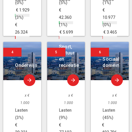
(0%)
(5%)
(1%)
€ 1.929
€
€
(3%)
42.360
10.977
€
(1%)
(0%)
26.324
€ 5.699
€ 3.465
Sport,
cultuur
en
Sociaal
Onderwijs
recreatie
domein
x €
x €
x €
1.000
1.000
1.000
Lasten
Lasten
Lasten
(3%)
(9%)
(45%)
€
€
€